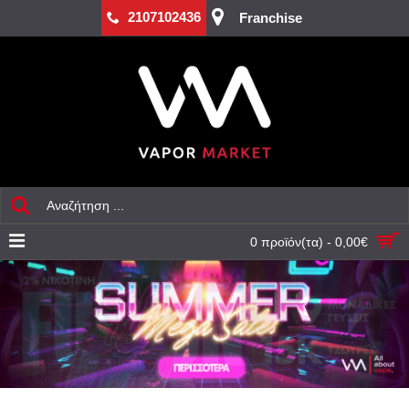
2107102436
Franchise
0 προϊόν(τα) - 0,00€