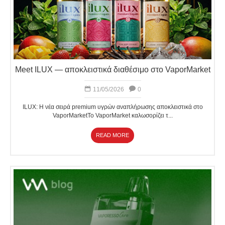
Meet ILUX — αποκλειστικά διαθέσιμο στο VaporMarket
11/05/2026
0
ILUX: Η νέα σειρά premium υγρών αναπλήρωσης αποκλειστικά στο
VaporMarketΤο VaporMarket καλωσορίζει τ...
READ MORE